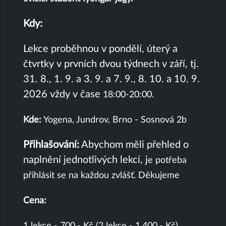
Kdy:
Lekce proběhnou v pondělí, úterý a
čtvrtky v prvních dvou týdnech v září, tj.
31. 8., 1. 9. a 3. 9. a 7. 9., 8. 10. a 10. 9.
2026 vždy v čase
18:00-20:00.
Kde:
Yogena, Jundrov, Brno - Sosnová 2b
Přihlašování:
Abychom měli přehled o
naplnění jednotlivých lekcí, j
e potřeba
přihlásit se na každou zvlášť.
Děkujeme
Cena:
1 lekce - 700,- Kč (2 lekce - 1.400,- Kč)