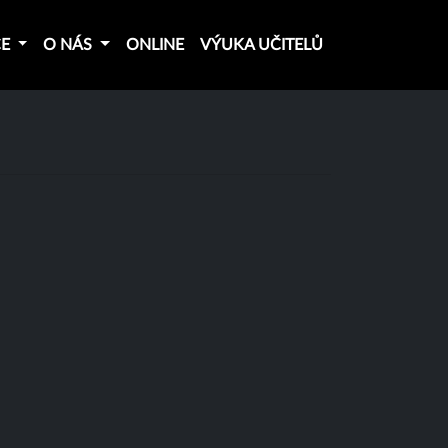
CE
O NÁS
ONLINE
VÝUKA UČITELŮ